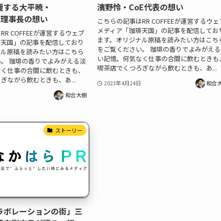
援する大平暁・
濱野怜・CoE代表の想い
LAT理事長の想い
こちらの記事はRR COFFEEが運営するウェ
メディア「珈琲天国」の記事を配信してお
R COFFEEが運営するウェブ
ます。オリジナル原稿を読みたい方はこち
琲天国」の記事を配信しており
をご覧ください。 珈琲の香りでよみがえる
ナル原稿を読みたい方はこちら
い記憶。何気なく仕事の合間に飲むときも
。 珈琲の香りでよみがえる淡
喫茶店でくつろぎながら飲むときも、あ...
なく仕事の合間に飲むときも、
ぎながら飲むときも、あ...
2023年4月24日
和合
和合大樹
ストーリー
ラボレーションの街」三