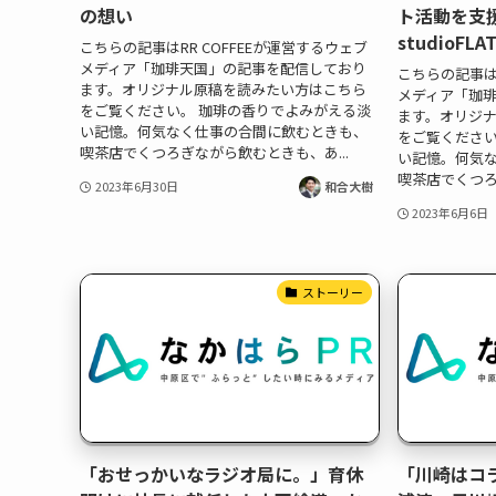
の想い
ト活動を支
studioF
こちらの記事はRR COFFEEが運営するウェブ
メディア「珈琲天国」の記事を配信しており
こちらの記事はR
ます。オリジナル原稿を読みたい方はこちら
メディア「珈
をご覧ください。 珈琲の香りでよみがえる淡
ます。オリジ
い記憶。何気なく仕事の合間に飲むときも、
をご覧ください
喫茶店でくつろぎながら飲むときも、あ...
い記憶。何気
喫茶店でくつろ
2023年6月30日
和合大樹
2023年6月6日
ストーリー
「おせっかいなラジオ局に。」育休
「川崎はコ