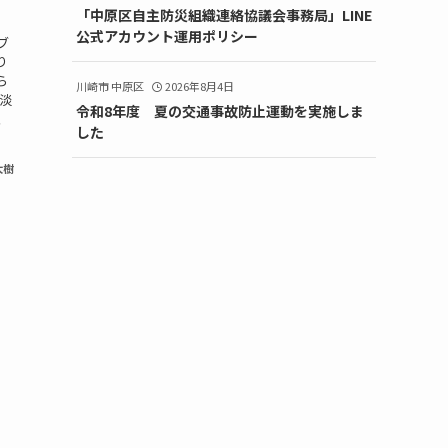
「中原区自主防災組織連絡協議会事務局」LINE
公式アカウント運用ポリシー
ブ
り
ら
川崎市 中原区
2026年8月4日
淡
令和8年度 夏の交通事故防止運動を実施しま
、
した
大樹