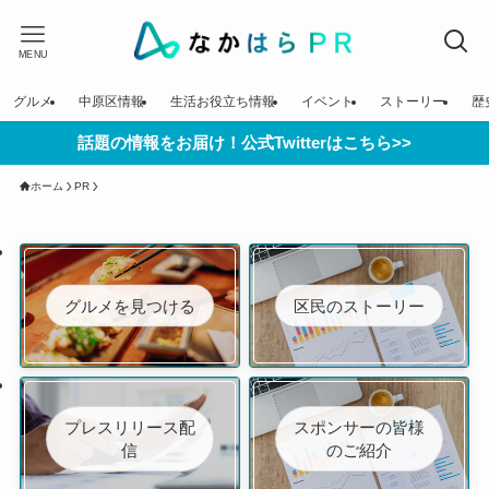
MENU
グルメ
中原区情報
生活お役立ち情報
イベント
ストーリー
歴
話題の情報をお届け！公式Twitterはこちら>>
ホーム
PR
グルメを見つける
区民のストーリー
プレスリリース配
スポンサーの皆様
信
のご紹介