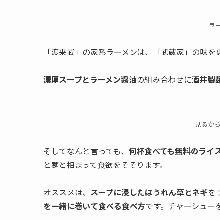
ラ
「渡来武」の家系ラーメンは、「武蔵家」の味を
濃厚スープとラーメン醤油
の組み合わせに
酒井製
見るか
そしてなんと言っても、
何杯食べても無料のライ
と麵と相まって食欲をそそります。
オススメは、
スープに浸したほうれん草とネギ
を
を一緒に巻いて食べる食べ方
です。チャーシュー