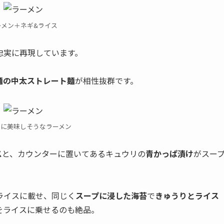
ーメン＋ネギ&ライス
忠実に再現しています。
麺の中太ストレート麺
が相性抜群です。
らに美味しそうなラーメン
ス
と、カウンターに置いてあるキュウリの
青かっぱ漬け
がスー
ライスに載せ、同じく
スープに浸した海苔
で
きゅうりとライス
をライスに乗せるのも絶品。