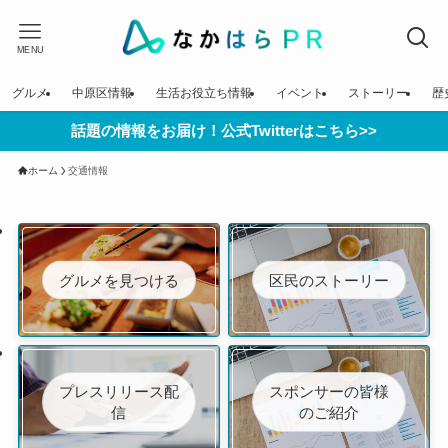
MENU
グルメ
中原区情報
生活お役立ち情報
イベント
ストーリー
歴
話題の情報をお届け！公式Twitterはこちら>>
ホーム
交通情報
グルメを見つける
区民のストーリー
プレスリリース配
スポンサーの皆様
信
のご紹介