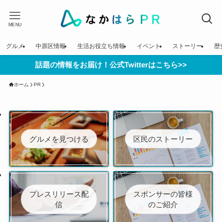
MENU
グルメ
中原区情報
生活お役立ち情報
イベント
ストーリー
歴
話題の情報をお届け！公式Twitterはこちら>>
ホーム
PR
グルメを見つける
区民のストーリー
プレスリリース配
スポンサーの皆様
信
のご紹介