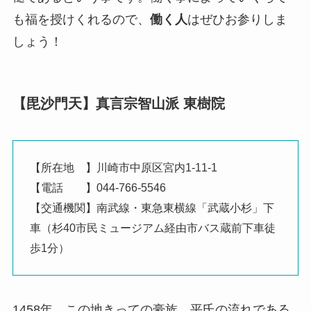
も福を授けくれるので、
働く人
はぜひお参りしま
しょう！
【毘沙門天】真言宗智山派 東樹院
【所在地 】川崎市中原区宮内1-11-1
【電話 】044-766-5546
【交通機関】南武線・東急東横線「武蔵小杉」下
車（杉40市民ミュージアム経由市バス蔵前下車徒
歩1分）
1458年、この地きっての豪族、平氏の流れである