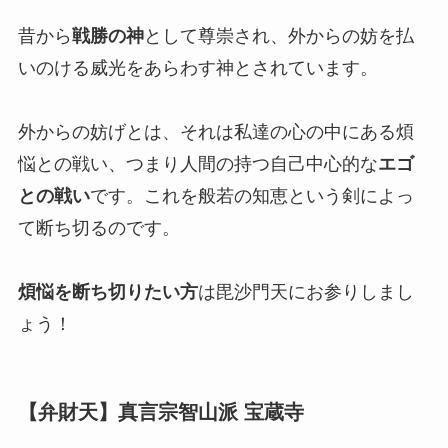
昔から
戦勝の神
として尊崇され、外からの妨を払
いのける威光をあらわす神とされています。
外からの妨げとは、それは私達の心の中にある煩
悩との戦い、つまり人間の持つ自己中心的な
エゴ
との戦い
です。これを般若の知恵という剣によっ
て断ち切るのです。
煩悩を断ち切りたい方
は毘沙門天にお参りしまし
ょう！
【弁財天】真言宗智山派 宝蔵寺