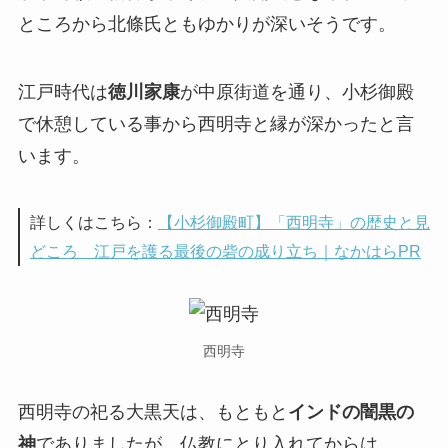
ところから北條氏ともゆかりが深いそうです。
江戸時代は
徳川家康
が中原街道を通り、小杉御殿
で休憩している事から西明寺と縁が深かったと言
います。
詳しくはこちら：
【小杉御殿町】「西明寺」の歴史と見
どころ 江戸を護る最後の砦の成り立ち｜なかはらPR
西明寺
西明寺の祀る大黒天は、もともと
インドの闇黒の
神
でありましたが、仏教にとり入れてからは、