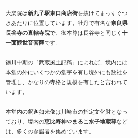
大楽院は
新丸子駅東口商店街
を抜けてまっすぐつ
きあたりに位置しています。牡丹で有名な
奈良県
長谷寺の直轄寺院
で、御本尊は長谷寺と同じく
十
一面観世音菩薩
です。
徳川中期の『武蔵風土記稿』によれば、境内には
本堂の外にいくつかの堂宇を有し境外にも数社を
管理し、かなりの寺格と規模を有したと言われて
います。
本堂内の釈迦如来像は川崎市の指定文化財となっ
ており、境内の
恵比寿神
や
まるこ水子地蔵尊
など
は、多くの参詣者を集めています。