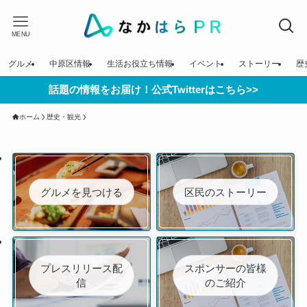
MENU
グルメ
中原区情報
生活お役立ち情報
イベント
ストーリー
歴
話題の情報をお届け！公式Twitterはこちら>>
ホーム
歴史・観光
グルメを見つける
区民のストーリー
プレスリリース配
スポンサーの皆様
信
のご紹介