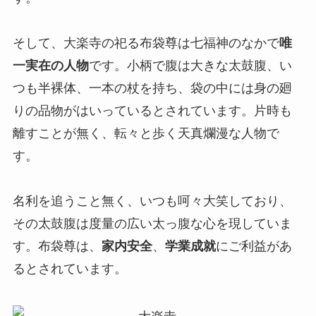
そして、大楽寺の祀る布袋尊は七福神のなかで
唯
一実在の人物
です。小柄で腹は大きな太鼓腹、い
つも半裸体、一本の杖を持ち、袋の中には身の廻
りの品物がはいっているとされています。片時も
離すことが無く、転々と歩く天真爛漫な人物で
す。
名利を追うこと無く、いつも呵々大笑しており、
その太鼓腹は度量の広い太っ腹な心を現していま
す。布袋尊は、
家内安全
、
学業成就
にご利益があ
るとされています。