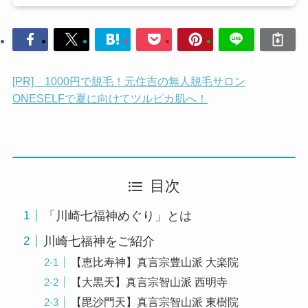
[PR] 1000円で脱毛！元住吉の無人脱毛サロン
ONESELFで夏に向けてツルピカ肌へ！
目次
「川崎七福神めぐり」とは
川崎七福神をご紹介
【恵比寿神】真言宗豊山派 大楽院
【大黒天】真言宗智山派 西明寺
【毘沙門天】真言宗智山派 東樹院