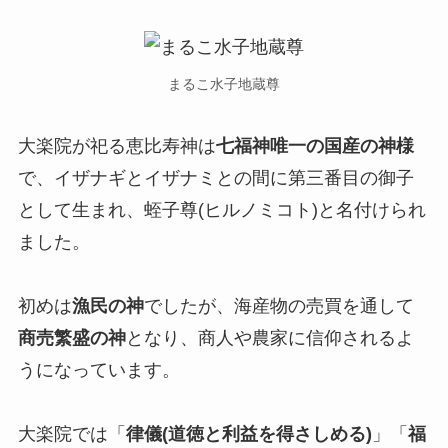
まるこ水子地蔵尊
大楽院が祀る恵比寿神は
七福神唯一の国産の神様
で、イザナギとイザナミとの間に第三番目の御子
として生まれ、蛭子尊(ヒルノミコト)と名付けられ
ました。
初めは
漁民の神
でしたが、海産物の売買を通して
商売繁盛の神
となり、商人や農家に信仰されるよ
うになっています。
大楽院では「
律儀(道徳と利益を得さしめる)
」「
福