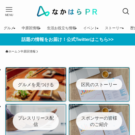
MENU
グルメ
中原区情報
生活お役立ち情報
イベント
ストーリー
歴
話題の情報をお届け！公式Twitterはこちら>>
ホーム
中原区情報
グルメを見つける
区民のストーリー
プレスリリース配
スポンサーの皆様
信
のご紹介