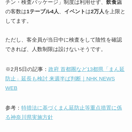
チン・検査パッケージ」制度は利用せず、
飲食店
の客数は
1テーブル4人
、
イベント
は
2万人
を上限と
してます。
ただし、客全員が当日中に検査をして陰性を確認
できれば、人数制限は設けないそうです。
※2月5日の記事：
政府 首都圏など13都県「まん延
防止」延長も検討 来週半ば判断｜NHK NEWS
WEB
参考：
特措法に基づくまん延防止等重点措置に係
る神奈川県実施方針