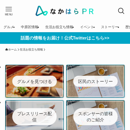
MENU
グルメ
中原区情報
生活お役立ち情報
イベント
ストーリー
歴
話題の情報をお届け！公式Twitterはこちら>>
ホーム
生活お役立ち情報
グルメを見つける
区民のストーリー
プレスリリース配
スポンサーの皆様
信
のご紹介